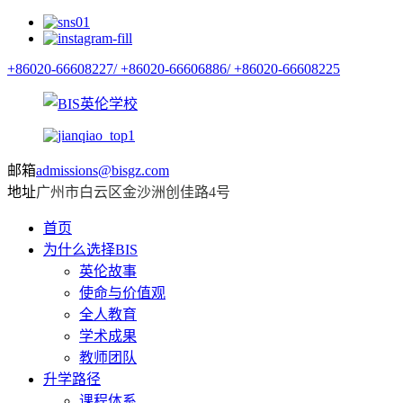
+86020-66608227/
+86020-66606886/
+86020-66608225
邮箱
admissions@bisgz.com
地址
广州市白云区金沙洲创佳路4号
首页
为什么选择BIS
英伦故事
使命与价值观
全人教育
学术成果
教师团队
升学路径
课程体系