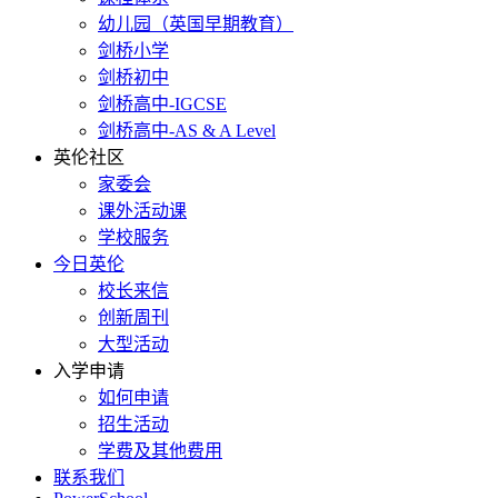
幼儿园（英国早期教育）
剑桥小学
剑桥初中
剑桥高中-IGCSE
剑桥高中-AS & A Level
英伦社区
家委会
课外活动课
学校服务
今日英伦
校长来信
创新周刊
大型活动
入学申请
如何申请
招生活动
学费及其他费用
联系我们