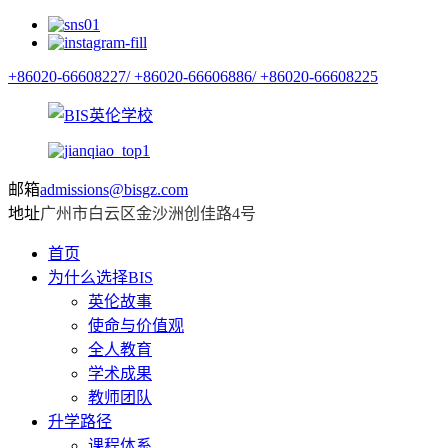
+86020-66608227/
+86020-66606886/
+86020-66608225
邮箱
admissions@bisgz.com
地址
广州市白云区金沙洲创佳路4号
首页
为什么选择BIS
英伦故事
使命与价值观
全人教育
学术成果
教师团队
升学路径
课程体系