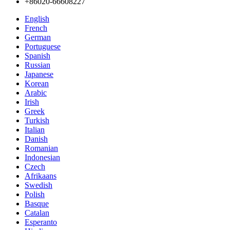
+86020-66608227
English
French
German
Portuguese
Spanish
Russian
Japanese
Korean
Arabic
Irish
Greek
Turkish
Italian
Danish
Romanian
Indonesian
Czech
Afrikaans
Swedish
Polish
Basque
Catalan
Esperanto